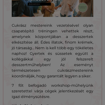
Cukrász mestereink vezetésével olyan
csapatépítő tréningen vehettek részt,
amelynek központjában a desszertek
elkészítése áll. Édes illatok, finom krémek,
jó társaság… Nem is kell több egy tökéletes
naphoz! Gyertek és süssetek együtt a
kollégákkal egy jól felszerelt
desszertműhelyben! Az eseményt
természetesen cukrászmestereink
koordinálják, hogy garantált legyen a siker.
7 főt befogadó workshop-műhelyünk
szeretettel várja cégek jelentkezését egy
igazi élménysütésre.