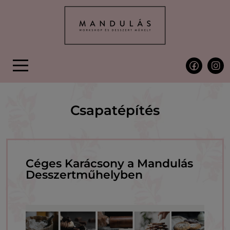
Skip to main content
Csapatépítés
Céges Karácsony a Mandulás
Desszertműhelyben