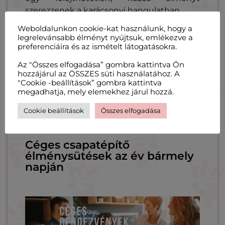
szerezzenek a karácsonyi hangulatban.
Weboldalunkon cookie-kat használunk, hogy a
A 7 főt befogadó workshop-műhelyünk
legrelevánsabb élményt nyújtsuk, emlékezve a
szeretettel várja cégek jelentkezését egy
preferenciáira és az ismételt látogatásokra.
igazi élménysütésre.
Az "Összes elfogadása” gombra kattintva Ön
hozzájárul az ÖSSZES süti használatához. A
Kérd ajánlatunkat!
"Cookie -beállítások” gombra kattintva
megadhatja, mely elemekhez járul hozzá.
Cookie beállítások
Összes elfogadása
Céges csapatépítő
élménysütések az év bármely
napján